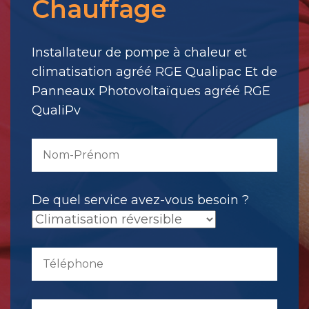
Chauffage
votre
message.
Il
Installateur de pompe à chaleur et
a
climatisation agréé RGE Qualipac Et de
été
Panneaux Photovoltaïques agréé RGE
envoyé.
QualiPv
De quel service avez-vous besoin ?