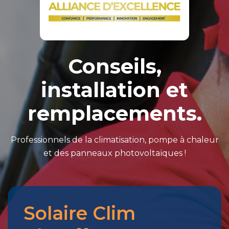
Conseils,
installation et
remplacements.
Professionnels de la climatisation, pompe à chaleur
et des panneaux photovoltaïques !
Solaire Clim
Merci
pour