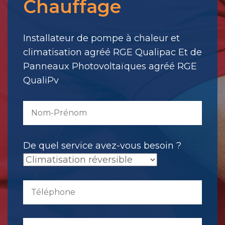
Chauffage
votre
message.
Il
Installateur de pompe à chaleur et
a
climatisation agréé RGE Qualipac Et de
été
Panneaux Photovoltaïques agréé RGE
envoyé.
QualiPv
De quel service avez-vous besoin ?