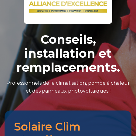
Conseils,
installation et
remplacements.
Professionnels de la climatisation, pompe à chaleur
et des panneaux photovoltaïques !
Solaire Clim
Merci
pour