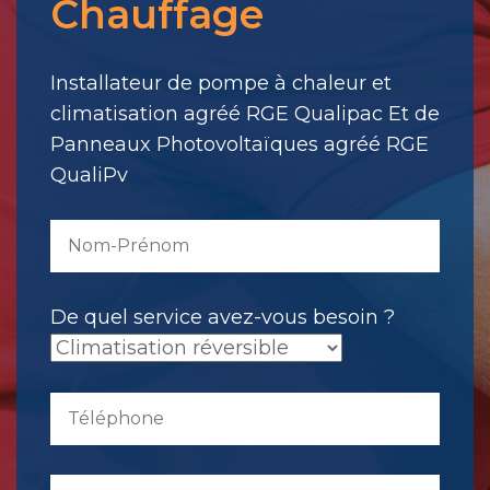
Chauffage
votre
message.
Il
Installateur de pompe à chaleur et
a
climatisation agréé RGE Qualipac Et de
été
Panneaux Photovoltaïques agréé RGE
envoyé.
QualiPv
De quel service avez-vous besoin ?