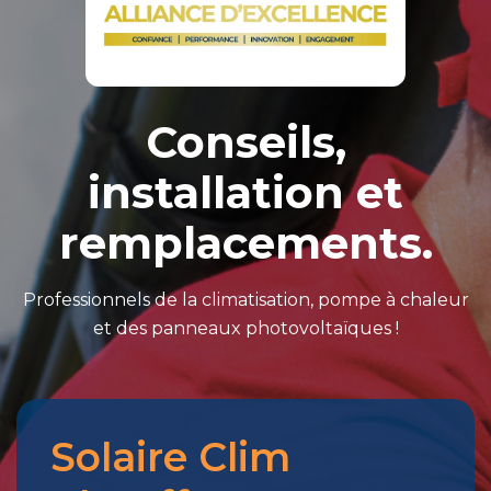
Conseils,
installation et
remplacements.
Professionnels de la climatisation, pompe à chaleur
et des panneaux photovoltaïques !
Solaire Clim
Merci
pour