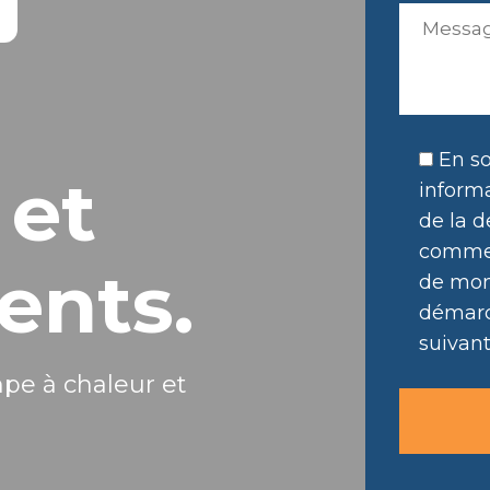
En so
 et
informa
de la d
commer
ents.
de mon 
démarc
suivant
mpe à chaleur et