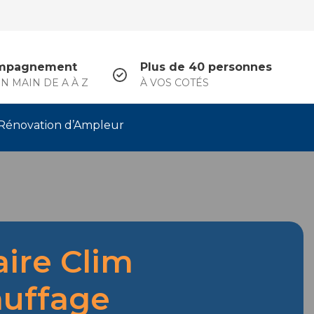
mpagnement
Plus de 40 personnes
N MAIN DE A À Z
À VOS COTÉS
Rénovation d’Ampleur
aire Clim
uffage
.