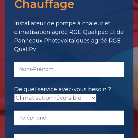
Chauffage
votre
message.
Il
Installateur de pompe à chaleur et
a
climatisation agréé RGE Qualipac Et de
été
Panneaux Photovoltaïques agréé RGE
envoyé.
QualiPv
De quel service avez-vous besoin ?