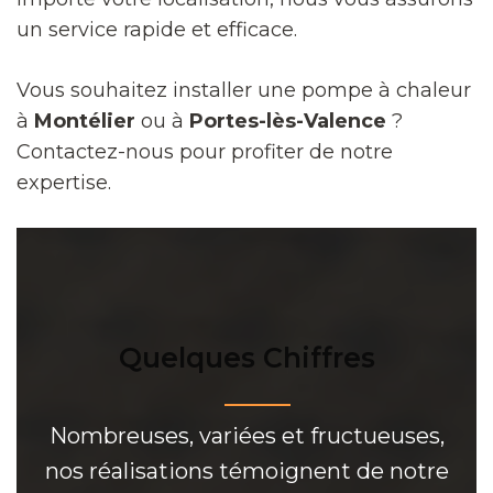
un service rapide et efficace.
Vous souhaitez installer une pompe à chaleur
à
Montélier
ou à
Portes-lès-Valence
?
Contactez-nous pour profiter de notre
expertise.
Quelques Chiffres
Nombreuses, variées et fructueuses,
nos réalisations témoignent de notre