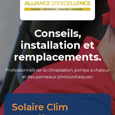
Conseils,
installation et
remplacements.
Professionnels de la climatisation, pompe à chaleur
et des panneaux photovoltaïques !
Solaire Clim
Merci
pour