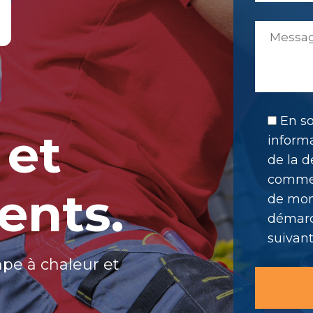
En so
 et
informa
de la d
commer
ents.
de mon 
démarc
suivant
mpe à chaleur et