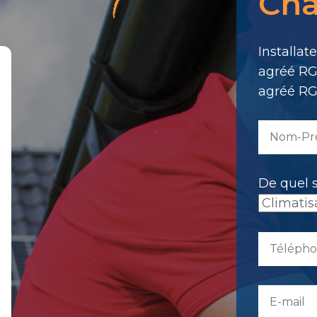
Cha
message
Il
Installat
a
agréé RG
été
agréé RG
envoyé.
De quel 